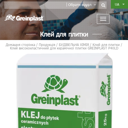
UA
Обрати відділ
Клей для плитки
Домашня сторінка
/
Продукція
/
БУДІВЕЛЬНА ХІМІЯ
/
Клей для плитки
/
Клей високоеластичний для керамічної плитки GREINPLAST P40LD