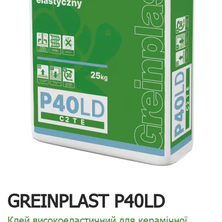
GREINPLAST P40LD
Клей високоеластичний для керамічної