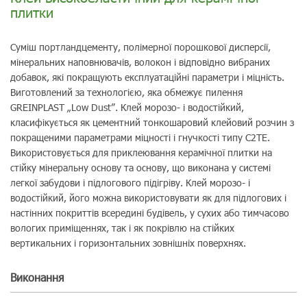
плитки
Суміш портландцементу, полімерної порошкової дисперсії,
мінеральних наповнювачів, волокон і відповідно вибраних
добавок, які покращують експлуатаційні параметри і міцність.
Виготовлений за технологією, яка обмежує пилення
GREINPLAST „Low Dust”. Клей морозо- і водостійкий,
класифікується як цементний тонкошаровий клейовий розчин з
покращеними параметрами міцності і гнучкості типу C2TE.
Використовується для приклеювання керамічної плитки на
стійку мінеральну основу та основу, що виконана у системі
легкої забудови i підлогового підігріву. Клей морозо- і
водостійкий, його можна використовувати як для підлогових і
настінних покриттів всередині будівель, у сухих або тимчасово
вологих приміщеннях, так і як покрівлю на стійких
вертикальних і горизонтальних зовнішніх поверхнях.
Виконання