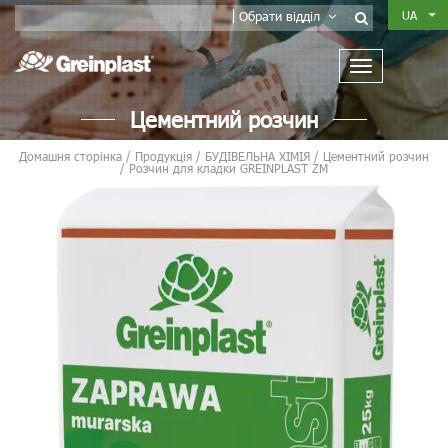
UA
Обрати відділ
Цементний розчин
Домашня сторінка
/
Продукція
/
БУДІВЕЛЬНА ХІМІЯ
/
Цементний розчин
/
Розчин для кладки GREINPLAST ZM