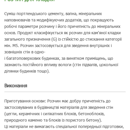
Cуміш портлендського цементу, вапна, мінеральних
наповнювачів та модифікуючих додатків, що покращують
робочі параметри розчину і його причепність до мінеральних
основ. Продукт класифікується як розчин для кам'яної кладки
загального призначення (G) із стійкістю до стискання категорії
мін. М5. Розчин застосовується для зведення внутрішніх і
зовнішніх стін в одно-
і багатоповерхових будинках, за винятком приміщень, що
зазнають постійного впливу вологи (стін підвалів, цокольної
ділянки будинків тощо).
Виконання
Приготування основи: Розчин має добру причепність до
застосовуваних в будівництві матеріалів для зведення стін
(цегли, керамічних і силікатних блоків, бетоноблоків,
природного каменю та блоків із пористого бетону).
Ці матеріали не вимагають спеціальної попередньої підготовки,