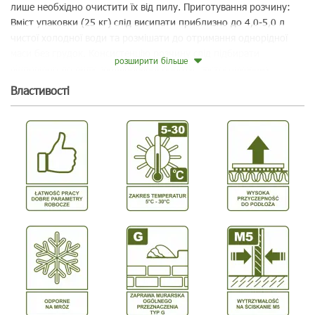
лише необхідно очистити їх від пилу. Приготування розчину:
Вміст упаковки (25 кг) слід висипати приблизно до 4,0-5,0 л
чистої холодної води та розмішати до отримання однорідної
маси без грудок. Консистенцію розчину слід підбирати
розширити більше
відповідно до виду запланованої роботи, застосовуваних
матеріалів та стану основи і атмосферних умов. Надмірне
Bластивості
додавання води може погіршити параметри витривалості
розчину. У випадку, якщо він загусне, необхідно повторно його
розмішати без додавання води. Кам'яна кладка: Розчин
потрібно наносити на основи за допомогою кельми, елементи
кладки легко притиснути та вирівняти, а надлишок розчину, що
виступає поза стіну слід усунути.