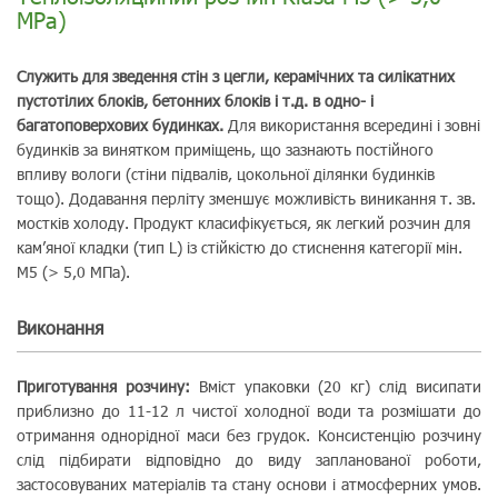
MPa)
Служить для зведення стін з цегли, керамічних та силікатних
пустотілих блоків, бетонних блоків і т.д. в одно- і
багатоповерхових будинках.
Для використання всередині і зовні
будинків за винятком приміщень, що зазнають постійного
впливу вологи (стіни підвалів, цокольної ділянки будинків
тощо). Додавання перліту зменшує можливість виникання т. зв.
мостків холоду. Продукт класифікується, як легкий розчин для
кам’яної кладки (тип L) із стійкістю до стиснення категорії мін.
М5 (> 5,0 МПа).
Виконання
Приготування розчину:
Вміст упаковки (20 кг) слід висипати
приблизно до 11-12 л чистої холодної води та розмішати до
отримання однорідної маси без грудок. Консистенцію розчину
слід підбирати відповідно до виду запланованої роботи,
застосовуваних матеріалів та стану основи і атмосферних умов.