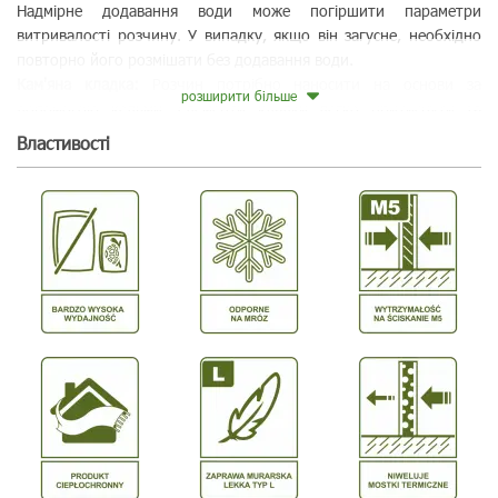
Надмірне додавання води може погіршити параметри
витривалості розчину. У випадку, якщо він загусне, необхідно
повторно його розмішати без додавання води.
Кам'яна кладка:
Розчин потрібно наносити на основи за
розширити більше
допомогою кельми, елементи кладки легко притиснути та
вирівняти, а надлишок розчину, що виступає поза стіну слід
Bластивості
усунути. Треба звернути особливу увагу на повне заповнення
шва, поскільки це має істотний вплив на теплопровідність.