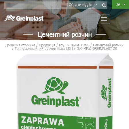
UA
Обрати відділ
Цементний розчин
Домашня сторінка
/
Продукція
/
БУДІВЕЛЬНА ХІМІЯ
/
Цементний розчин
/
Теплоізоляційний розчин Klasa M5 (> 5,0 MPa) GREINPLAST ZC