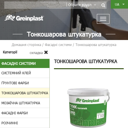
UA
Обрати відділ
Тонкошарова штукатурка
Домашня сторінка
/
Фасадні системи
/
Тонкошарова штукатурка
Категорії
складка
ТОНКОШАРОВА ШТУКАТУРКА
ФАСАДНІ СИСТЕМИ
СИСТЕМНИЙ КЛЕЙ
ҐРУНТОВІ ФАРБИ
ТОНКОШАРОВА ШТУКАТУРКА
МОЗАЇЧНА ШТУКАТУРКА
ФАСАДНІ ФАРБИ
РОЗЧИННІ