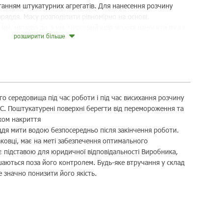
танням штукатурних агрегатів. Для нанесення розчину
ряддя. Масу розподілити рівномірно на основі.
мм, місцево до 3 мм. Черговий шар можна наносити після
розширити більше
ві нерівності протерти шліфувальним папером.
о середовища під час роботи і під час висихання розчину
C. Поштукатурені поверхні берегти від перемороження та
хом накриття
ряддя мити водою безпосередньо після закінчення роботи.
аковці, має на меті забезпечення оптимального
є підставою для юридичної відповідальності Виробника,
аються поза його контролем. Будь-яке втручання у склад
 значно понизити його якість.