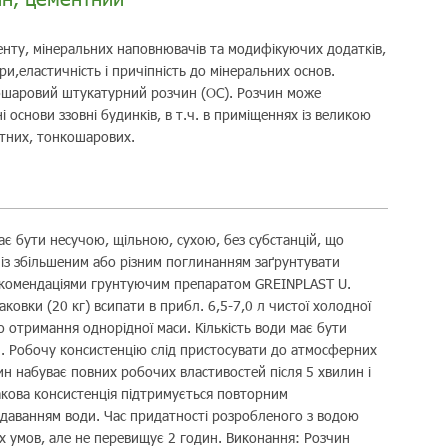
енту, мінеральних наповнювачів та модифікуючих додатків,
,еластичність і причіпність до мінеральних основ.
ошаровий штукатурний розчин (ОС). Розчин може
і основи ззовні будинків, в т.ч. в приміщеннях із великою
нтних, тонкошарових.
є бути несучою, щільною, сухою, без субстанцій, що
із збільшеним або різним поглинанням заґрунтувати
 рекомендаціями грунтуючим препаратом GREINPLAST U.
ковки (20 кг) всипати в прибл. 6,5-7,0 л чистої холодної
о отримання однорідної маси. Кількість води має бути
. Робочу консистенцію слід пристосувати до атмосферних
ин набуває повних робочих властивостей після 5 хвилин і
кова консистенція підтримується повторним
одаванням води. Час придатності розробленого з водою
х умов, але не перевищує 2 годин. Виконання: Розчин