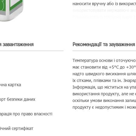
наносити вручну або із викорис
використовувати нержавіючі зна
Рекомендована товщина шару 1 
висихання попереднього. Можли
я завантаження
Рекомендації та зауваження
Teмпература основи і oточуючог
має становити від +5°C дo +30°
надто швидкого висихання шля
їх сітками, плівками та ін. Зна
чна картка
Iнформація, що міститься на уп
використання продукту, але не 
орт безпеки даних
оскільки умови виконання залиш
продукту є недопустимим і може
рація про право власності
нічний сертифікат