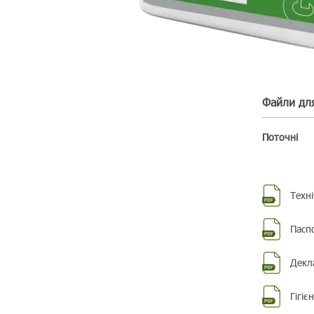
Файли дл
Поточні
Техні
Пасп
Декла
Гігіє