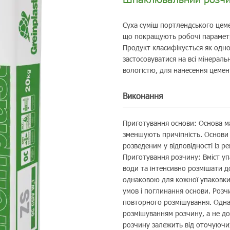
Суха суміш портлендського цем
що покращують робочі параметри
Продукт класифікується як одн
застосовуватися на всі мінеральн
вологістю, для нанесення цеме
Виконання
Приготування основи: Основа ма
зменшують причіпність. Основи 
розведеним у відповідності із
Приготування розчину: Вміст упа
води та інтенсивно розмішати д
однаковою для кожної упаковки
умов і поглинання основи. Розч
повторного розмішування. Одна
розмішуванням розчину, а не д
розчину залежить від оточуючи