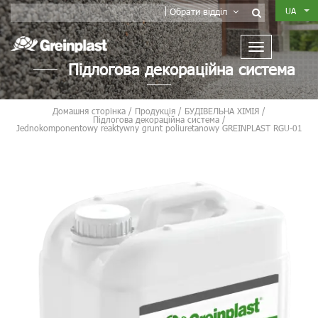
UA
Обрати відділ
Підлогова декораційна система
Домашня сторінка
/
Продукція
/
БУДІВЕЛЬНА ХІМІЯ
/
Підлогова декораційна система
/
Jednokomponentowy reaktywny grunt poliuretanowy GREINPLAST RGU-01