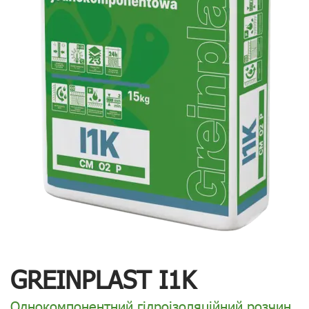
GREINPLAST I1K
Oднокомпонентний гідроізоляційний розчин