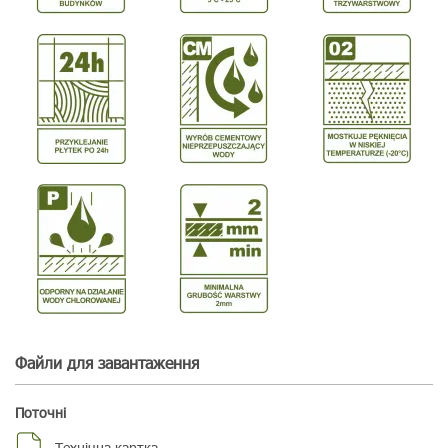
зубчастого шпателя 4 мм і вирівнювати їх гладкою частиною
так, щоб загальна товщина ущільнення була мінімум 2 мм.
Наступні шари наносити з інтервалом 4-6 год тільки після
висихання попереднього шару. Приклеювання плитки можна
розпочати за 18-24 год після нанесення останнього шару.
Файли для завантаження
Поточні
Технічна картка