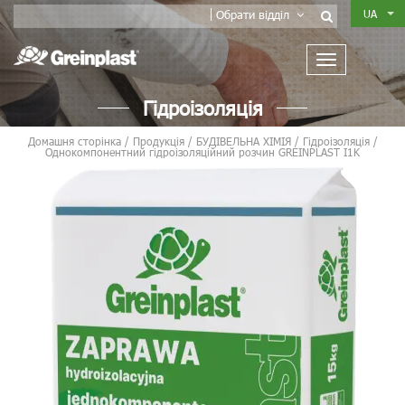
UA
Обрати відділ
Гідроізоляція
Домашня сторінка
/
Продукція
/
БУДІВЕЛЬНА ХІМІЯ
/
Гідроізоляція
/
Oднокомпонентний гідроізоляційний розчин GREINPLAST I1K