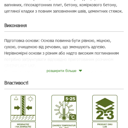
вапняних, гіпсокартонних плит, бетону, коміркового бетону,
цегляної кладки з повним заповненням швів, цементних стяжок.
Виконання
Підготовка основи: Основа повинна бути рівною, міцною,
сухою, очищеною від речовин, що зменшують адгезію.
Нерівномірні основи з різним або надто високим поглинанням
потрібно заґрунтувати відповідно приготованим розчином
GREINPLAST UKP.
розширити більше
Приготування розчину: вміст упаковки 15 кг висипати до
близько 4,50 л чистої холодної води та перемішати до
Bластивості
отримання однорідної маси без грудок. Занадто велика кількість
води може призвести до погіршення параметрів міцності готової
гідроізоляції. Розчин готовий до використання відразу ж після
змішування і зберігає свої робочі параметри протягом 2 годин.
Нанесення розчину: Змішати мішалкою на низькій швидкості.
Повторно перемішати, після близько 5 хв. Наступні шари
наносити хрест-навхрест у 2 або 3 етапи за допомогою