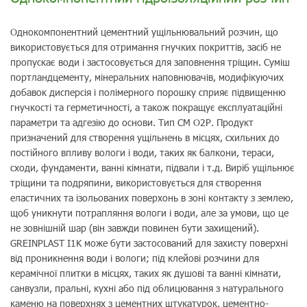
Однокомпонентний цементний ущільнювальний розчин, що
використовується для отримання гнучких покриттів, засіб не
пропускає води і застосовується для заповнення тріщин. Суміш
портландцементу, мінеральних наповнювачів, модифікуючих
добавок дисперсія і полімерного порошку сприяє підвищенню
гнучкості та герметичності, а також покращує експлуатаційні
параметри та адгезію до основи. Тип CM O2P. Продукт
призначений для створення ущільнень в місцях, схильних до
постійного впливу вологи і води, таких як балкони, тераси,
сходи, фундаменти, ванні кімнати, підвали і т.д. Виріб ущільнює
тріщини та подряпини, використовується для створення
еластичних та ізольованих поверхонь в зоні контакту з землею,
щоб уникнути потрапляння вологи і води, але за умови, що це
не зовнішній шар (він завжди повинен бути захищений).
GREINPLAST I1K може бути застосований для захисту поверхні
від проникнення води і вологи; під клейові розчини для
керамічної плитки в місцях, таких як душові та ванні кімнати,
санвузли, пральні, кухні або під облицювання з натурального
каменю на поверхнях з цементних штукатурок, цементно-