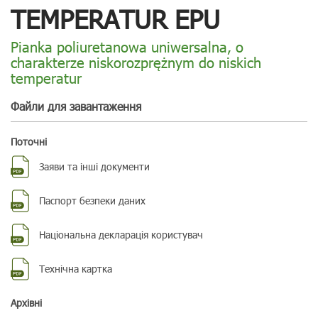
TEMPERATUR EPU
Pianka poliuretanowa uniwersalna, o
charakterze niskorozprężnym do niskich
temperatur
Файли для завантаження
Поточні
Заяви та інші документи
Паспорт безпеки даних
Національна декларація користувач
Технічна картка
Aрхівні