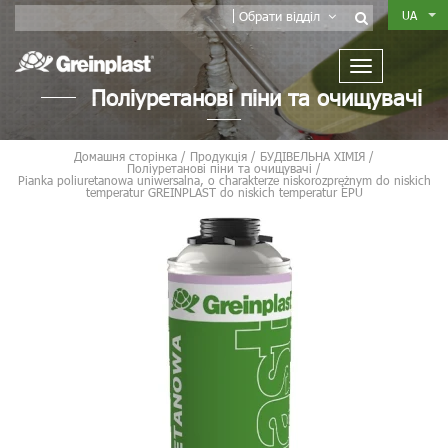
UA
Обрати відділ
Поліуретанові піни та очищувачі
Домашня сторінка
/
Продукція
/
БУДІВЕЛЬНА ХІМІЯ
/
Поліуретанові піни та очищувачі
/
Pianka poliuretanowa uniwersalna, o charakterze niskorozprężnym do niskich
temperatur GREINPLAST do niskich temperatur EPU